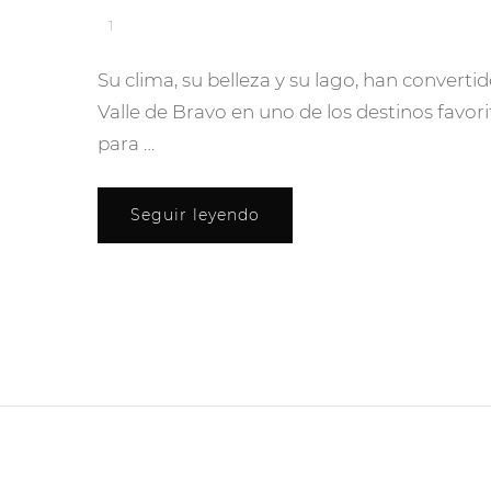
1
Su clima, su belleza y su lago, han convertid
Valle de Bravo en uno de los destinos favori
para …
Seguir leyendo