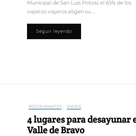
Municipal de San Luis Potosí, el 65% de los
viajeros viajeros eligen su …
Seguir leyendo
RESTAURANTES
,
VIAJES
4 lugares para desayunar 
Valle de Bravo