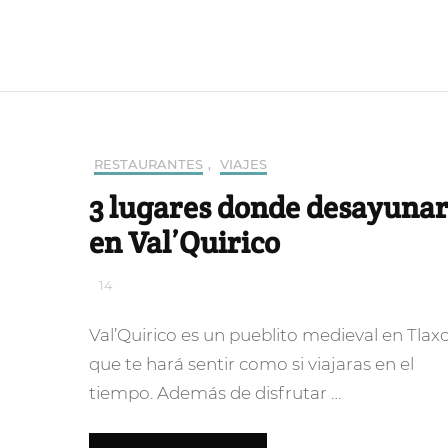
RESTAURANTES
,
VIAJES
3 lugares donde desayuna
en Val’Quirico
14
Val’Quirico es un pueblito medieval en Tlax
que te hará sentir como si viajaras en el
tiempo. Además de disfrutar …