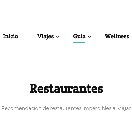
Huellas de S
Blog de Viajes y Lifestyle
Inicio
Viajes
Guía
Wellness
México
Hoteles
Belleza N
Internacionales
Restaurantes
Tips de be
Restaurantes
Tips de viajes
Estilo
Recomendación de restaurantes imperdibles al viajar