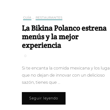
GUÍA
,
RESTAURANTES
La Bikina Polanco estrena
menús y la mejor
experiencia
0
Si te encanta la comida mexicana y los luga
que no dejan de innovar con un delicioso
sazón, tienes que …
Seguir leyendo