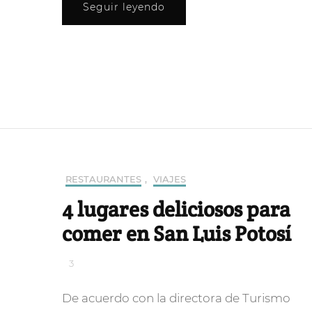
Seguir leyendo
RESTAURANTES
,
VIAJES
4 lugares deliciosos para
comer en San Luis Potosí
3
De acuerdo con la directora de Turismo