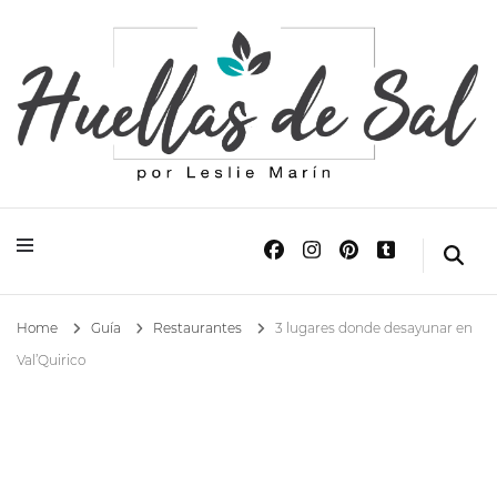
Huellas de Sal
Blog de Viajes y Lifestyle
Home
Guía
Restaurantes
3 lugares donde desayunar en
Val’Quirico