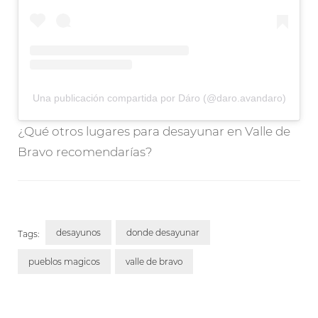
Una publicación compartida por Dáro (@daro.avandaro)
¿Qué otros lugares para desayunar en Valle de
Bravo recomendarías?
desayunos
donde desayunar
Tags:
pueblos magicos
valle de bravo
Post