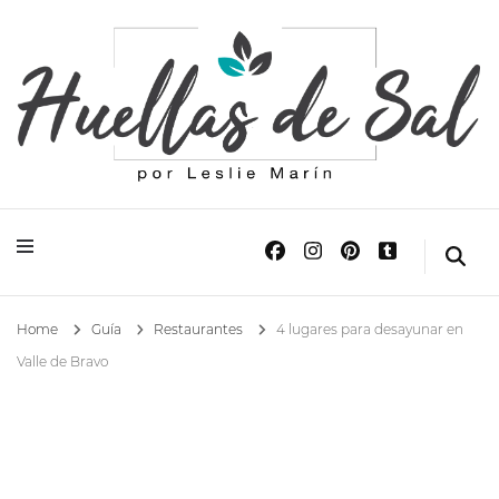
Huellas de Sal
Blog de Viajes y Lifestyle
Home
Guía
Restaurantes
4 lugares para desayunar en
Valle de Bravo