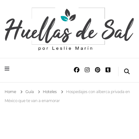
Huellas de Sal
Blog de Viajes y Lifestyle
Home
Guía
Hoteles
Hospedajes con alberca privada en
México que te van a enamorar