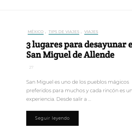
MÉXICO
,
TIPS DE VIAJES
,
VIAJES
3 lugares para desayunar 
San Miguel de Allende
27
San Miguel es uno de los pueblos mágicos
preferidos para muchos y cada rincón es u
experiencia. Desde salir a …
Seguir leyendo