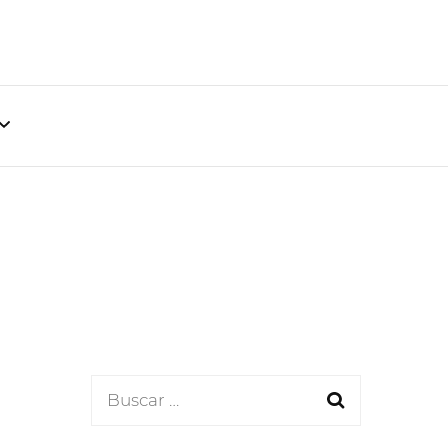
al
atural
lleza
Buscar: