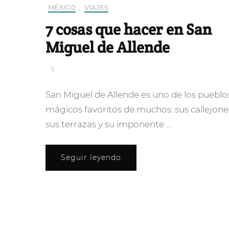
MÉXICO
,
VIAJES
7 cosas que hacer en San
Miguel de Allende
9
San Miguel de Allende es uno de los pueblo
mágicos favoritos de muchos: sus callejone
sus terrazas y su imponente …
Seguir leyendo