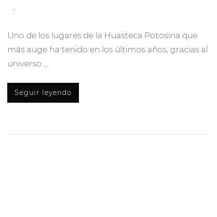
7
Uno de los lugares de la Huasteca Potosina que
más auge ha tenido en los últimos años, gracias al
universo …
Seguir leyendo