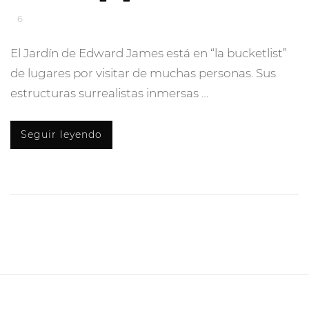
6
El Jardín de Edward James está en “la bucketlist”
de lugares por visitar de muchas personas. Sus
estructuras surrealistas inmersas …
Seguir leyendo