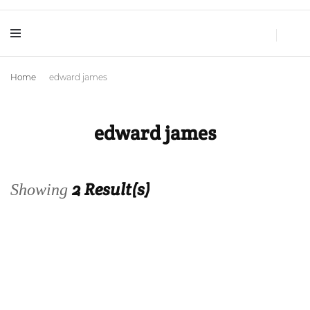
Huellas de Sal
Blog de Viajes y Lifestyle
Home
edward james
edward james
2 Result(s)
Showing