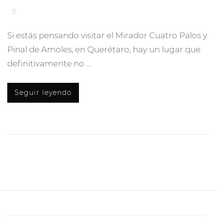
5
Si estás pensando visitar el Mirador Cuatro Palos y
Pinal de Amoles, en Querétaro, hay un lugar que
definitivamente no …
Seguir leyendo