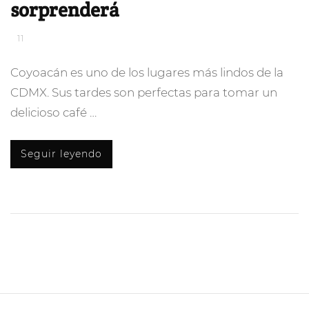
sorprenderá
11
Coyoacán es uno de los lugares más lindos de la
CDMX. Sus tardes son perfectas para tomar un
delicioso café …
Seguir leyendo