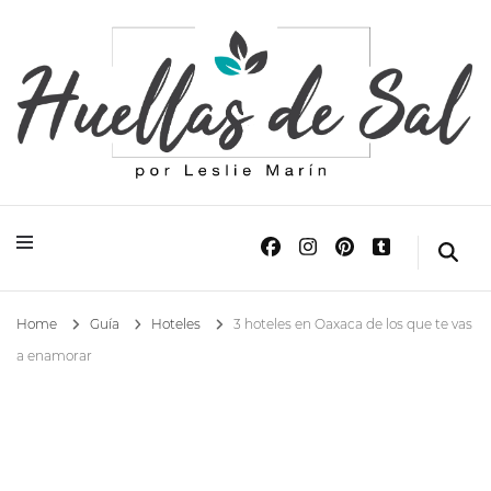
Huellas de Sal
Blog de Viajes y Lifestyle
Home
Guía
Hoteles
3 hoteles en Oaxaca de los que te vas
a enamorar