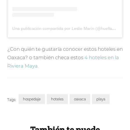
Una publicación compartida por Leslie Marín (@huellasdesal)
¿Con quién te gustaría conocer estos hoteles en
Oaxaca? o también checa estos
4 hoteles en la
Riviera Maya.
hospedaje
hoteles
oaxaca
playa
Tags:
Post
Navigation
También te puede