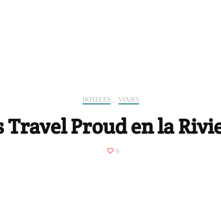
HOTELES
,
VIAJES
s Travel Proud en la Riv
6