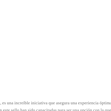
es una increíble iniciativa que asegura una experiencia óptima 
an este sello han sido capacitadas para ser una opción con la 