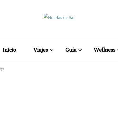
Huellas de S
Blog de Viajes y Lifestyle
Inicio
Viajes
Guía
Wellness
aya
México
Hoteles
Belleza N
Internacionales
Restaurantes
Tips de be
Tips de viajes
Estilo