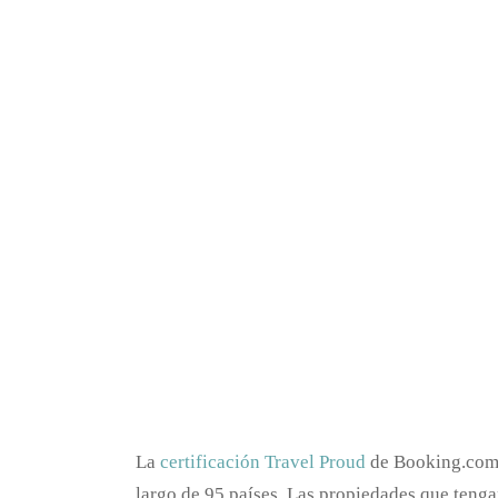
La
certificación Travel Proud
de Booking.com, 
largo de 95 países. Las propiedades que teng