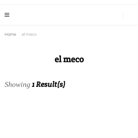
Huellas de Sal
Blog de Viajes y Lifestyle
Home
el meco
el meco
1 Result(s)
Showing