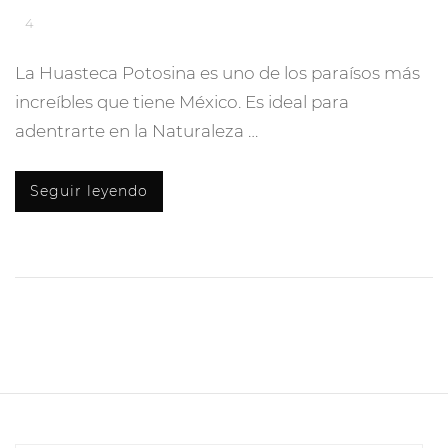
4
La Huasteca Potosina es uno de los paraísos más
increíbles que tiene México. Es ideal para
adentrarte en la Naturaleza …
Seguir leyendo