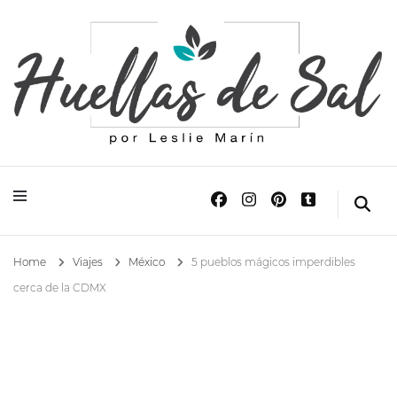
Huellas de Sal
Blog de Viajes y Lifestyle
Home
Viajes
México
5 pueblos mágicos imperdibles
cerca de la CDMX