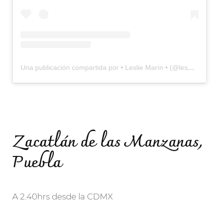
Una publicación compartida por • Leslie Marín • (@lesmarinv)
e
Zacatlán de las Manzanas,
Puebla
A 2.40hrs desde la CDMX