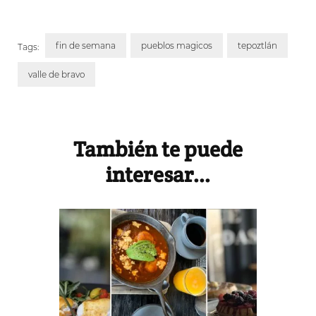
fin de semana
pueblos magicos
tepoztlán
Tags:
valle de bravo
Post
Navigation
También te puede
interesar...