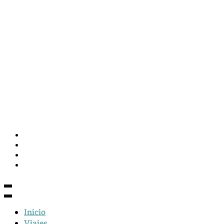
Blog de Viajes y Lifestyle
Huellas de S
Inicio
Viajes