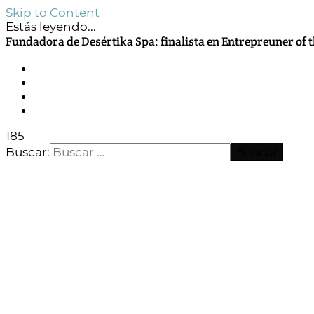
Skip to Content
Huellas de S
Estás leyendo...
Fundadora de Desértika Spa: finalista en Entrepreuner of
185
Buscar: