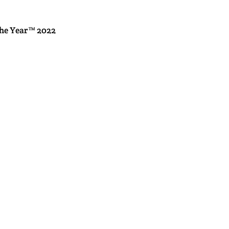
al
 the Year™ 2022